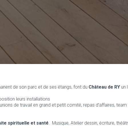
manent de son parc et de ses étangs, font du
Château de RY
un 
sition leurs installations
éunions de travail en grand et petit comité, repas d’affaires, te
te spirituelle et santé
. Musique, Atelier dessin, écriture, théât