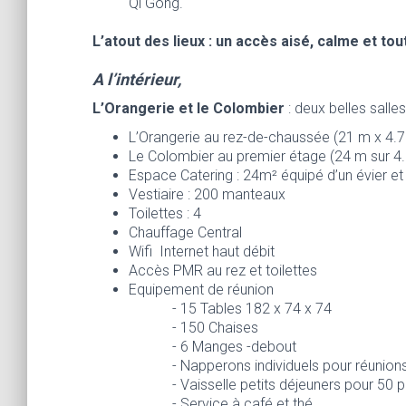
Qi Gong.
L’atout des lieux : un accès aisé, calme et t
A l’intérieur,
L’Orangerie et le Colombier
: deux belles salle
L’Orangerie au rez-de-chaussée (21 m x 4.
Le Colombier au premier étage (24 m sur 4
Espace Catering : 24m² équipé d’un évier e
Vestiaire : 200 manteaux
Toilettes : 4
Chauffage Central
Wifi Internet haut débit
Accès PMR au rez et toilettes
Equipement de réunion
- 15 Tables 182 x 74 x 74
- 150 Chaises
- 6 Manges -debout
- Napperons individuels pour réunio
- Vaisselle petits déjeuners pour 50
- Service à café et thé