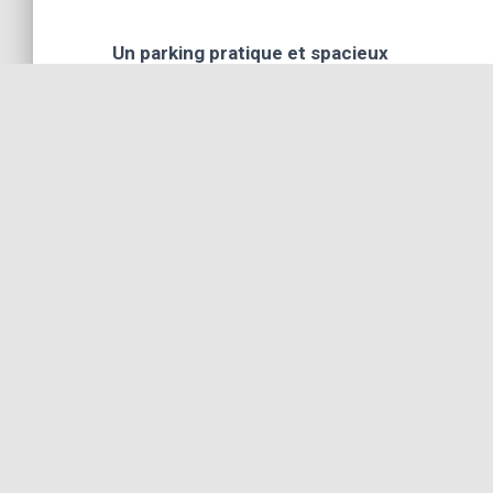
Un parking pratique et spacieux
50 places en permanence
En option : 100 places supplémentaire
Jeux de détente :
à l’intérieur : Ping pong, football de tabl
à l’extérieur : Tennis, barque et paddle 
Pour la mise à disposition des lieux,et l'héberge
nous
info@chateaudery.be