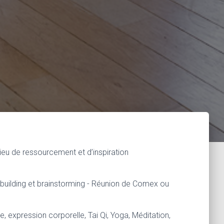
lieu de ressourcement et d’inspiration
am building et brainstorming - Réunion de Comex ou
re, expression corporelle, Tai Qi, Yoga, Méditation,